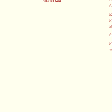
Hans von Keler
S
E
P
B
S
F
w