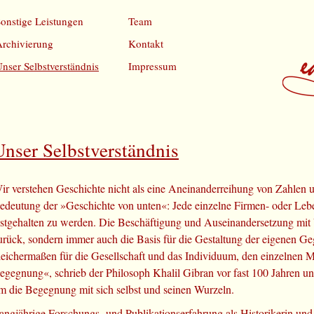
onstige Leistungen
Team
rchivierung
Kontakt
nser Selbstverständnis
Impressum
Unser Selbstverständnis
ir verstehen Geschichte nicht als eine Aneinanderreihung von Zahlen 
edeutung der »Geschichte von unten«: Jede einzelne Firmen- oder Leben
estgehalten zu werden. Die Beschäftigung und Auseinandersetzung mit V
urück, sondern immer auch die Basis für die Gestaltung der eigenen Ge
leichermaßen für die Gesellschaft und das Individuum, den einzelnen 
egegnung«, schrieb der Philosoph Khalil Gibran vor fast 100 Jahren u
m die Begegnung mit sich selbst und seinen Wurzeln.
angjährige Forschungs- und Publikationserfahrung als Historikerin und