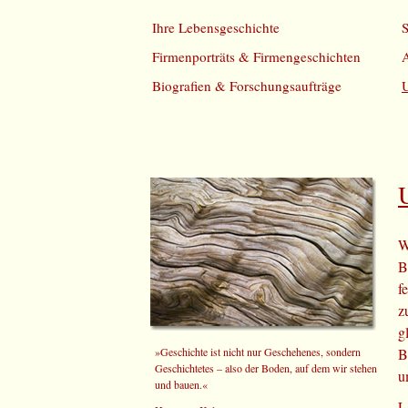
Ihre Lebensgeschichte
S
Firmenporträts & Firmengeschichten
A
Biografien & Forschungsaufträge
U
W
B
f
z
g
»Geschichte ist nicht nur Geschehenes, sondern
B
Geschichtetes – also der Boden, auf dem wir stehen
u
und bauen.«
L