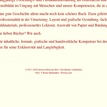
ensibilität im Umgang mit Menschen sind unsere Kompetenzen, die in di
ine gute Geschichte allein macht noch kein schönes Buch. Dazu gehört
rofessionalität in der Umsetzung: Layout und grafische Gestaltung, fa
ildmaterials, professionelles Lektorat, Auswahl von Papier und Bindu
ie lieben Bücher? Wir auch.
ür inhaltliche, formale, grafische und handwerkliche Kompetenz bei d
ie für seine Exklusivität und Langlebigkeit.
© 2011-2026 edition lebenszeit KG • Alle Rechte vorbehalten
Foto: © Klaus Rademaker - Fotolia.com